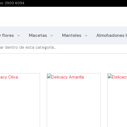
no: 2900 6094
y flores
Macetas
Manteles
Almohadones 