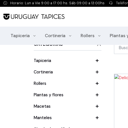
Horario: Lun a Vie 9:00 a 17:00 hs. Sáb 09:00 a 13:00hs
Teléfo
Mantas
Tapiceria
Cortineria
Rollers
Plantas 
CATEGORÍAS
Tapiceria
Cortineria
Rollers
Plantas y flores
Macetas
Manteles