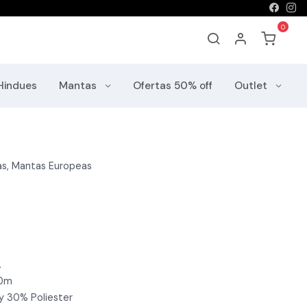
Hindues
Mantas
Ofertas 50% off
Outlet
as, Mantas Europeas
.
70m
y 30% Poliester