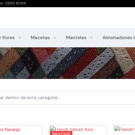
no: 2900 6094
y flores
Macetas
Manteles
Almohadones 
SIN STOCK