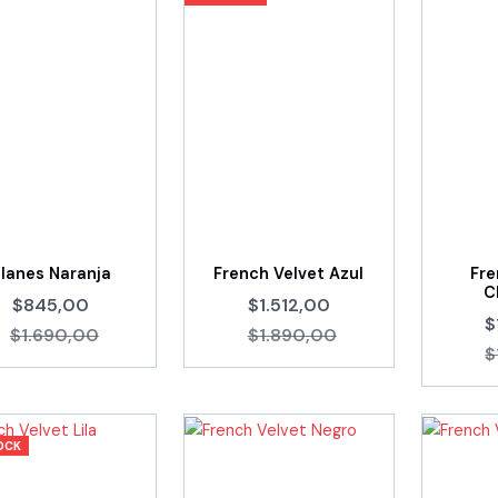
lanes Naranja
French Velvet Azul
Fre
C
$845,00
$1.512,00
$
$1.690,00
$1.890,00
$
OCK