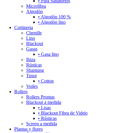
• Para Sanatorios
Microfibra
Algodón
• Algodón 100 %
• Algodón lino
Cortineria
Chenille
Lino
Blackout
Gasas
• Gasa lino
Ibiza
Rústicas
Shantung
Tusor
• Cotton
Voiles
Rollers
Rollers Prontas
Blackout a medida
• Lisas
• Blackout Fibra de Vidrio
• Rústicas
Screen a medida
Plantas y flores