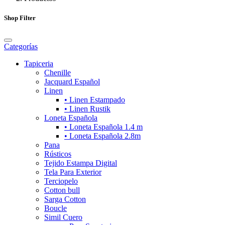
Shop Filter
Categorías
Tapiceria
Chenille
Jacquard Español
Linen
• Linen Estampado
• Linen Rustik
Loneta Española
• Loneta Española 1.4 m
• Loneta Española 2.8m
Pana
Rústicos
Tejido Estampa Digital
Tela Para Exterior
Terciopelo
Cotton bull
Sarga Cotton
Boucle
Simil Cuero