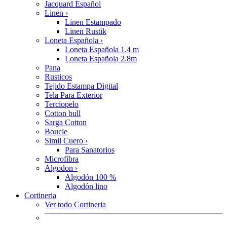
Jacquard Español
Linen
›
Linen Estampado
Linen Rustik
Loneta Española
›
Loneta Española 1.4 m
Loneta Española 2.8m
Pana
Rusticos
Tejido Estampa Digital
Tela Para Exterior
Terciopelo
Cotton bull
Sarga Cotton
Boucle
Simil Cuero
›
Para Sanatorios
Microfibra
Algodon
›
Algodón 100 %
Algodón lino
Cortineria
Ver todo Cortineria