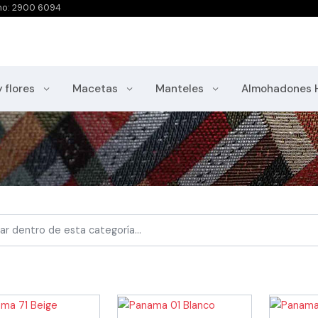
no: 2900 6094
y flores
Macetas
Manteles
Almohadones 