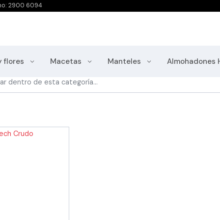
no: 2900 6094
natorios
y flores
Macetas
Manteles
Almohadones 