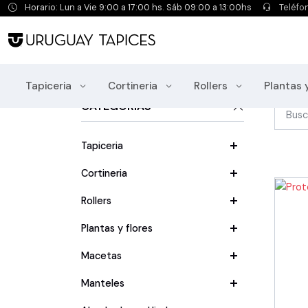
Horario: Lun a Vie 9:00 a 17:00 hs. Sáb 09:00 a 13:00hs
Teléfo
Tapiceria / Simil Cuero / Para Sa
Tapiceria
Cortineria
Rollers
Plantas 
CATEGORÍAS
Tapiceria
Cortineria
Rollers
Plantas y flores
Macetas
Manteles