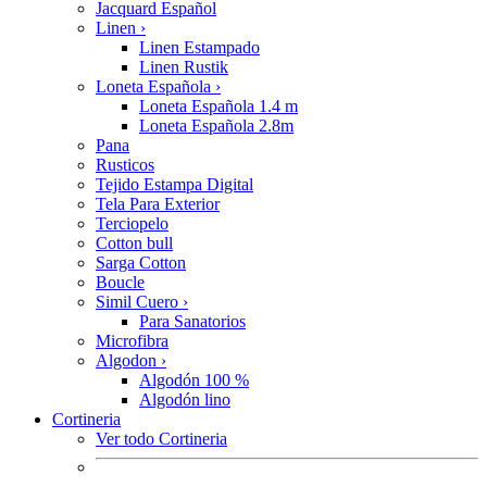
Jacquard Español
Linen
›
Linen Estampado
Linen Rustik
Loneta Española
›
Loneta Española 1.4 m
Loneta Española 2.8m
Pana
Rusticos
Tejido Estampa Digital
Tela Para Exterior
Terciopelo
Cotton bull
Sarga Cotton
Boucle
Simil Cuero
›
Para Sanatorios
Microfibra
Algodon
›
Algodón 100 %
Algodón lino
Cortineria
Ver todo Cortineria