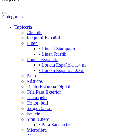
Categorías
Tapiceria
Chenille
Jacquard Español
Linen
• Linen Estampado
• Linen Rustik
Loneta Española
• Loneta Española 1.4 m
• Loneta Española 2.8m
Pana
Rústicos
Tejido Estampa Digital
Tela Para Exterior
Terciopelo
Cotton bull
Sarga Cotton
Boucle
Simil Cuero
• Para Sanatorios
Microfibra