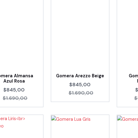
omera Almansa
Gomera Arezzo Beige
Gom
Azul Rosa
$845,00
$845,00
$1.690,00
$1.690,00
$