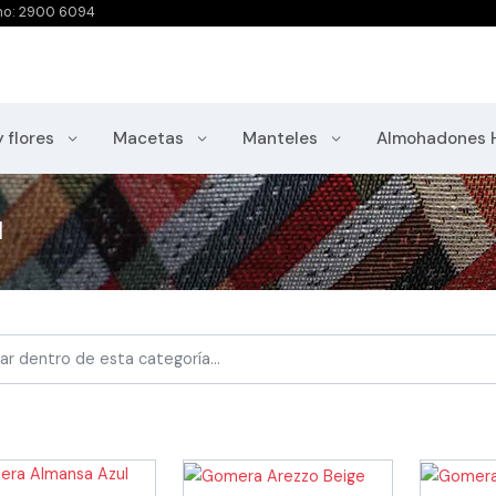
no: 2900 6094
y flores
Macetas
Manteles
Almohadones 
l