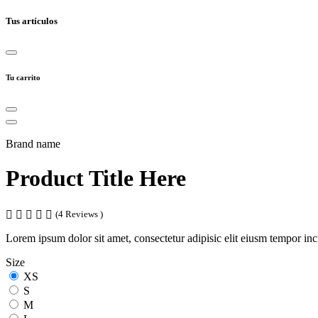
Tus artículos
Tu carrito
Brand name
Product Title Here
(4 Reviews )
Lorem ipsum dolor sit amet, consectetur adipisic elit eiusm tempor in
Size
XS
S
M