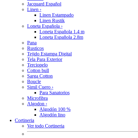
Jacquard Español
Linen
›
Linen Estampado
Linen Rustik
Loneta Española
›
Loneta Española 1.4 m
Loneta Española 2.8m
Pana
Rusticos
Tejido Estampa Digital
Tela Para Exterior
Terciopelo
Cotton bull
Sarga Cotton
Boucle
Simil Cuero
›
Para Sanatorios
Microfibra
Algodon
›
Algodón 100 %
Algodón lino
Cortineria
Ver todo Cortineria