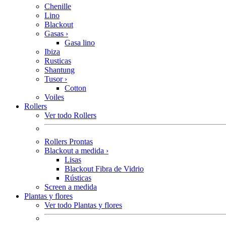
Chenille
Lino
Blackout
Gasas
›
Gasa lino
Ibiza
Rusticas
Shantung
Tusor
›
Cotton
Voiles
Rollers
Ver todo Rollers
Rollers Prontas
Blackout a medida
›
Lisas
Blackout Fibra de Vidrio
Rústicas
Screen a medida
Plantas y flores
Ver todo Plantas y flores