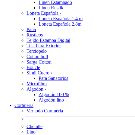
Linen Estampado
Linen Rustik
Loneta Española
›
Loneta Española 1.4 m
Loneta Española 2.8m
Pana
Rusticos
Tejido Estampa Digital
Tela Para Exterior
Terciopelo
Cotton bull
Sarga Cotton
Boucle
Simil Cuero
›
Para Sanatorios
Microfibra
Algodon
›
Algodón 100 %
Algodón lino
Cortineria
Ver todo Cortineria
Chenille
Lino