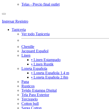
Telas - Precio final outlet
Ingresar
Registro
Tapiceria
Ver todo Tapiceria
Chenille
Jacquard Español
Linen
• Linen Estampado
• Linen Rustik
Loneta Española
• Loneta Española 1.4 m
• Loneta Española 2.8m
Pana
Rusticos
Tejido Estampa Digital
Tela Para Exterior
Terciopelo
Cotton bull
Sarga Cotton