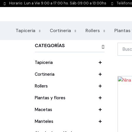
Horario: Lun a Vie 9:00 a 17:00 hs. Sáb 09:00 a 13:00hs
Teléfon
Mantas / Mantas Hindúes
Tapiceria
Cortineria
Rollers
Plantas 
CATEGORÍAS
Tapiceria
Cortineria
Rollers
Plantas y flores
Macetas
Manteles