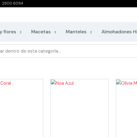
o: 2900 6094
y flores
Macetas
Manteles
Almohadones H