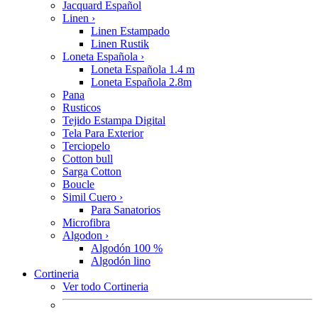
Jacquard Español
Linen
›
Linen Estampado
Linen Rustik
Loneta Española
›
Loneta Española 1.4 m
Loneta Española 2.8m
Pana
Rusticos
Tejido Estampa Digital
Tela Para Exterior
Terciopelo
Cotton bull
Sarga Cotton
Boucle
Simil Cuero
›
Para Sanatorios
Microfibra
Algodon
›
Algodón 100 %
Algodón lino
Cortineria
Ver todo Cortineria