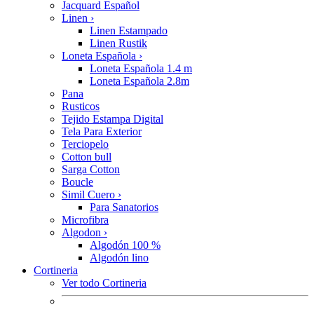
Jacquard Español
Linen
›
Linen Estampado
Linen Rustik
Loneta Española
›
Loneta Española 1.4 m
Loneta Española 2.8m
Pana
Rusticos
Tejido Estampa Digital
Tela Para Exterior
Terciopelo
Cotton bull
Sarga Cotton
Boucle
Simil Cuero
›
Para Sanatorios
Microfibra
Algodon
›
Algodón 100 %
Algodón lino
Cortineria
Ver todo Cortineria