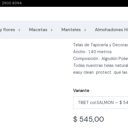
o: 2900 6094
Tibet Salmon
Categorías: Loneta Española
y flores
Macetas
Manteles
Almohadones H
Telas de Tapicería y Decorac
Ancho : 1,40 metros
Composición : Algodón Polie
Todas nuestras telas natural
easy clean protect que las
Variante
$
545,00