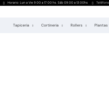
Horario: Lun a Vie 9:00 a 17:00 hs. Sáb 09:00 a 13:00hs
Teléfon
Tapiceria
Cortineria
Rollers
Plantas 