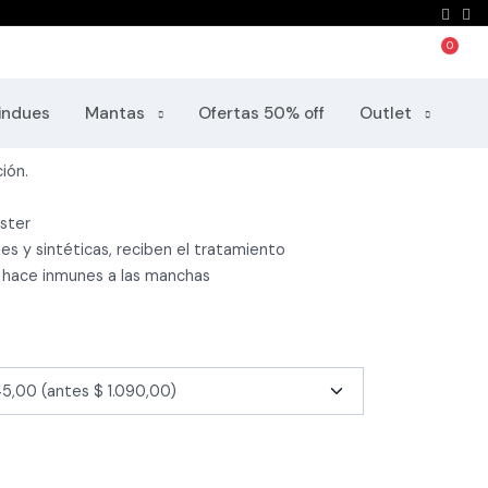
 1.4 m Easy Clean, Ofertas 50% off
indues
Mantas
Ofertas 50% off
Outlet
ión.
ster
es y sintéticas, reciben el tratamiento
 hace inmunes a las manchas