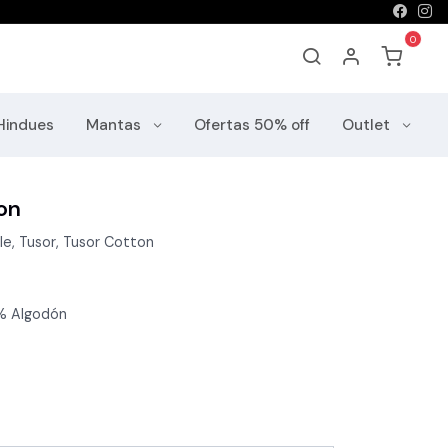
Hindues
Mantas
Ofertas 50% off
Outlet
on
le, Tusor, Tusor Cotton
0% Algodón