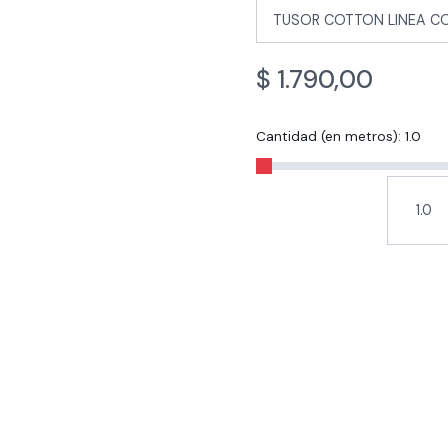
$
1.790,00
Cantidad (en metros):
1.0