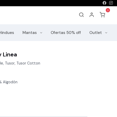
Hindues
Mantas
Ofertas 50% off
Outlet
y Linea
le, Tusor, Tusor Cotton
0% Algodón