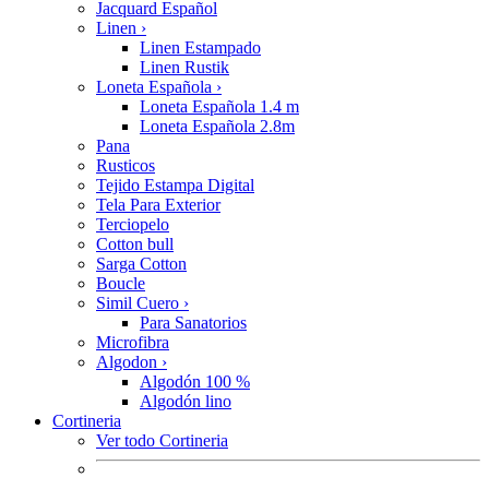
Jacquard Español
Linen
›
Linen Estampado
Linen Rustik
Loneta Española
›
Loneta Española 1.4 m
Loneta Española 2.8m
Pana
Rusticos
Tejido Estampa Digital
Tela Para Exterior
Terciopelo
Cotton bull
Sarga Cotton
Boucle
Simil Cuero
›
Para Sanatorios
Microfibra
Algodon
›
Algodón 100 %
Algodón lino
Cortineria
Ver todo Cortineria