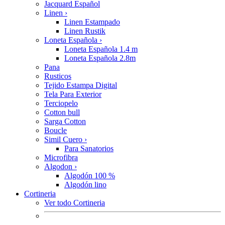
Jacquard Español
Linen
›
Linen Estampado
Linen Rustik
Loneta Española
›
Loneta Española 1.4 m
Loneta Española 2.8m
Pana
Rusticos
Tejido Estampa Digital
Tela Para Exterior
Terciopelo
Cotton bull
Sarga Cotton
Boucle
Simil Cuero
›
Para Sanatorios
Microfibra
Algodon
›
Algodón 100 %
Algodón lino
Cortineria
Ver todo Cortineria