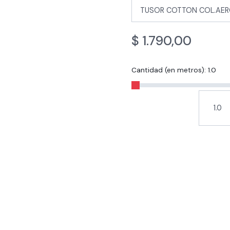
$
1.790,00
Cantidad (en metros):
1.0