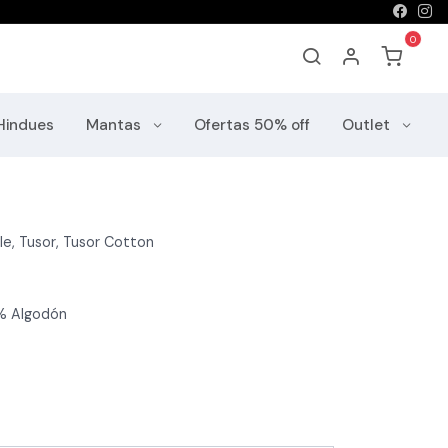
Hindues
Mantas
Ofertas 50% off
Outlet
le, Tusor, Tusor Cotton
0% Algodón