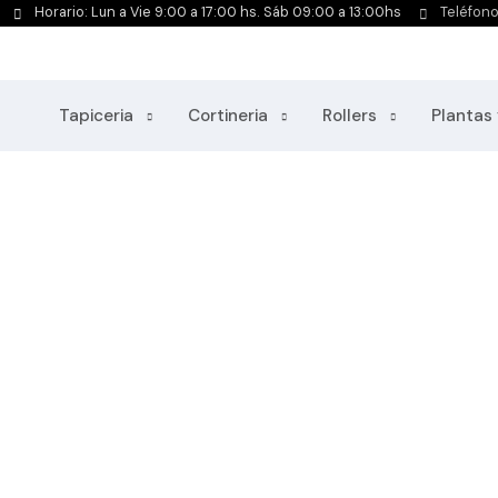
Horario: Lun a Vie 9:00 a 17:00 hs. Sáb 09:00 a 13:00hs
Teléfon
Tapiceria
Cortineria
Rollers
Plantas 