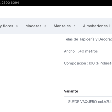
o: 2900 6094
Suede Vaquero Az
Categorías: Outlet, Telas - P
y flores
Macetas
Manteles
Almohadones H
Telas de Tapicería y Decorac
Ancho : 1,40 metros
Composición : 100 % Poliést
Variante