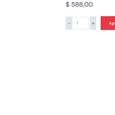
$
588,00
-
+
Agr