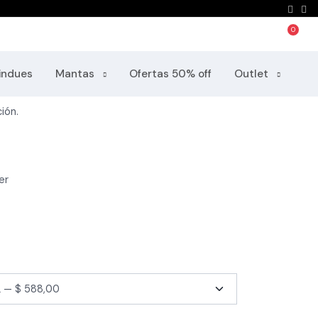
ul
recio final outlet
indues
Mantas
Ofertas 50% off
Outlet
ión.
er