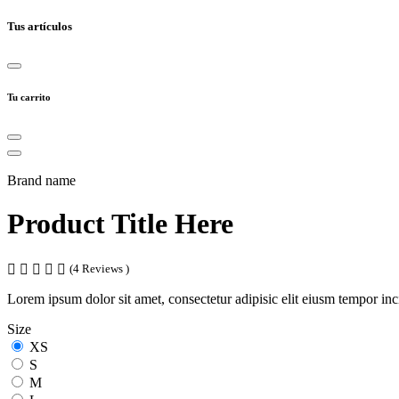
Tus artículos
Tu carrito
Brand name
Product Title Here
(4 Reviews )
Lorem ipsum dolor sit amet, consectetur adipisic elit eiusm tempor in
Size
XS
S
M