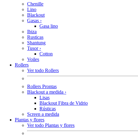
Chenille
Lino
Blackout
Gasas
›
Gasa lino
Ibiza
Rusticas
Shantung
Tusor
›
Cotton
Voiles
Rollers
Ver todo Rollers
Rollers Prontas
Blackout a medida
›
Lisas
Blackout Fibra de Vidrio
Rústicas
Screen a medida
Plantas y flores
Ver todo Plantas y flores