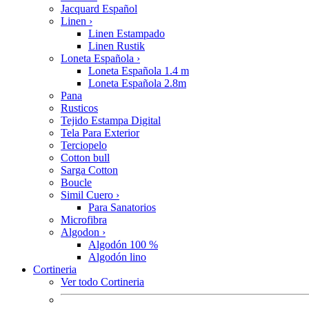
Jacquard Español
Linen
›
Linen Estampado
Linen Rustik
Loneta Española
›
Loneta Española 1.4 m
Loneta Española 2.8m
Pana
Rusticos
Tejido Estampa Digital
Tela Para Exterior
Terciopelo
Cotton bull
Sarga Cotton
Boucle
Simil Cuero
›
Para Sanatorios
Microfibra
Algodon
›
Algodón 100 %
Algodón lino
Cortineria
Ver todo Cortineria