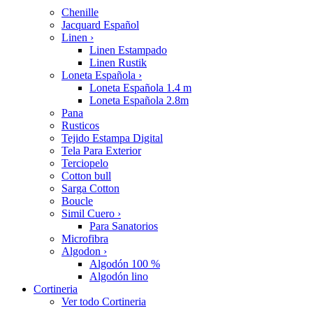
Chenille
Jacquard Español
Linen
›
Linen Estampado
Linen Rustik
Loneta Española
›
Loneta Española 1.4 m
Loneta Española 2.8m
Pana
Rusticos
Tejido Estampa Digital
Tela Para Exterior
Terciopelo
Cotton bull
Sarga Cotton
Boucle
Simil Cuero
›
Para Sanatorios
Microfibra
Algodon
›
Algodón 100 %
Algodón lino
Cortineria
Ver todo Cortineria