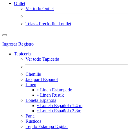
Outlet
Ver todo Outlet
Telas - Precio final outlet
Ingresar
Registro
Tapiceria
Ver todo Tapiceria
Chenille
Jacquard Español
Linen
• Linen Estampado
• Linen Rustik
Loneta Española
• Loneta Española 1.4 m
• Loneta Española 2.8m
Pana
Rusticos
Tejido Estampa Digital