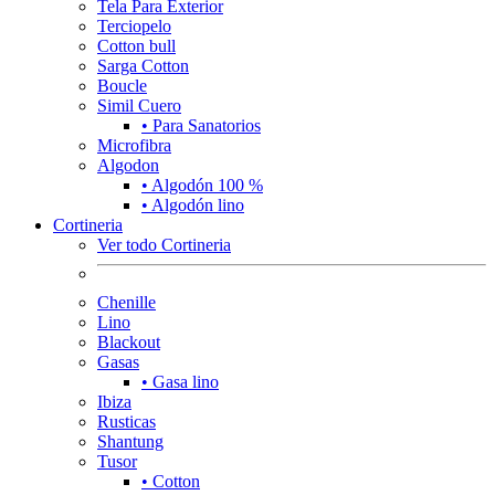
Tela Para Exterior
Terciopelo
Cotton bull
Sarga Cotton
Boucle
Simil Cuero
• Para Sanatorios
Microfibra
Algodon
• Algodón 100 %
• Algodón lino
Cortineria
Ver todo Cortineria
Chenille
Lino
Blackout
Gasas
• Gasa lino
Ibiza
Rusticas
Shantung
Tusor
• Cotton