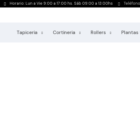
Horario: Lun a Vie 9:00 a 17:00 hs. Sáb 09:00 a 13:00hs
Teléfon
Tapiceria
Cortineria
Rollers
Plantas 