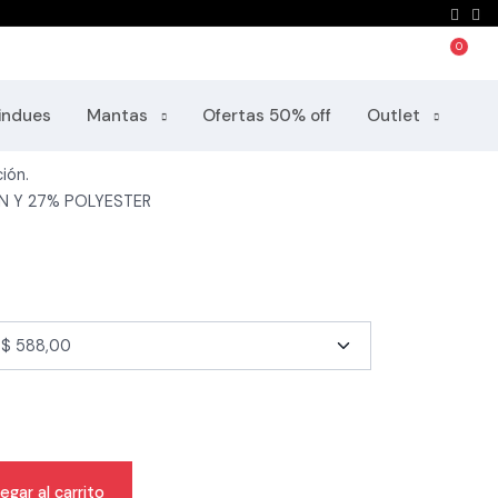
recio final outlet
indues
Mantas
Ofertas 50% off
Outlet
ión.
N Y 27% POLYESTER
egar al carrito