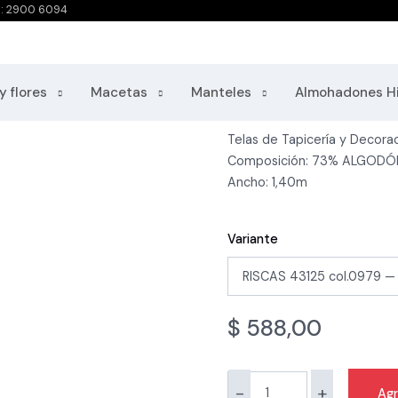
o: 2900 6094
Riscas 979
Categorías: Outlet, Telas - P
y flores
Macetas
Manteles
Almohadones H
Telas de Tapicería y Decorac
Composición: 73% ALGODÓ
Ancho: 1,40m
Variante
$
588,00
-
+
Agr