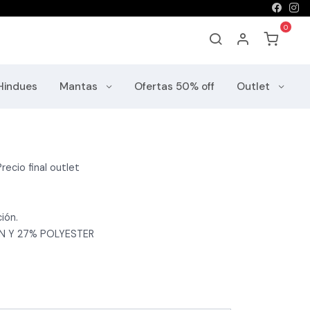
Hindues
Mantas
Ofertas 50% off
Outlet
recio final outlet
ión.
N Y 27% POLYESTER