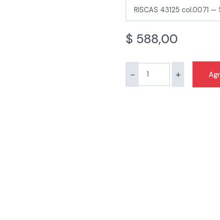
$
588,00
-
+
Agr