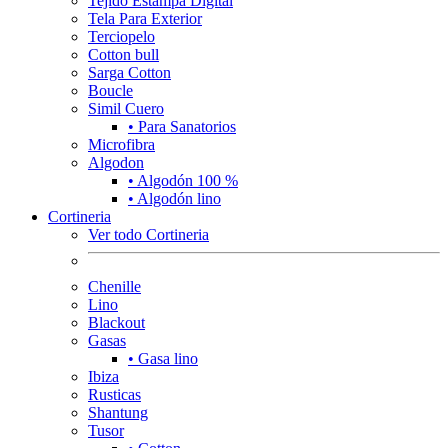
Tejido Estampa Digital
Tela Para Exterior
Terciopelo
Cotton bull
Sarga Cotton
Boucle
Simil Cuero
• Para Sanatorios
Microfibra
Algodon
• Algodón 100 %
• Algodón lino
Cortineria
Ver todo Cortineria
Chenille
Lino
Blackout
Gasas
• Gasa lino
Ibiza
Rusticas
Shantung
Tusor