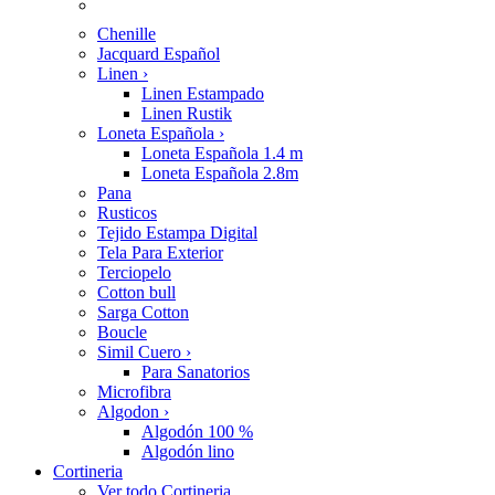
Chenille
Jacquard Español
Linen
›
Linen Estampado
Linen Rustik
Loneta Española
›
Loneta Española 1.4 m
Loneta Española 2.8m
Pana
Rusticos
Tejido Estampa Digital
Tela Para Exterior
Terciopelo
Cotton bull
Sarga Cotton
Boucle
Simil Cuero
›
Para Sanatorios
Microfibra
Algodon
›
Algodón 100 %
Algodón lino
Cortineria
Ver todo Cortineria