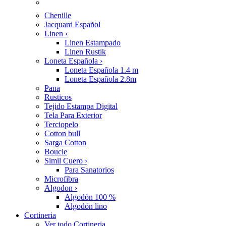
Chenille
Jacquard Español
Linen
›
Linen Estampado
Linen Rustik
Loneta Española
›
Loneta Española 1.4 m
Loneta Española 2.8m
Pana
Rusticos
Tejido Estampa Digital
Tela Para Exterior
Terciopelo
Cotton bull
Sarga Cotton
Boucle
Simil Cuero
›
Para Sanatorios
Microfibra
Algodon
›
Algodón 100 %
Algodón lino
Cortineria
Ver todo Cortineria