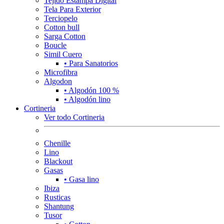
Tejido Estampa Digital
Tela Para Exterior
Terciopelo
Cotton bull
Sarga Cotton
Boucle
Simil Cuero
• Para Sanatorios
Microfibra
Algodon
• Algodón 100 %
• Algodón lino
Cortineria
Ver todo Cortineria
Chenille
Lino
Blackout
Gasas
• Gasa lino
Ibiza
Rusticas
Shantung
Tusor