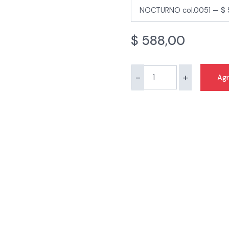
$
588,00
-
+
Agr