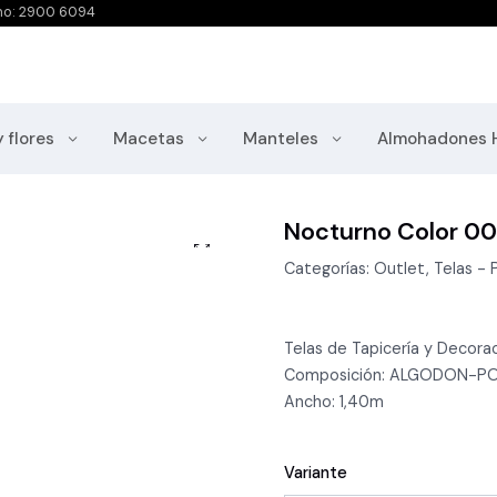
no: 2900 6094
y flores
Macetas
Manteles
Almohadones 
Nocturno Color 00
Categorías: Outlet, Telas - P
Telas de Tapicería y Decorac
Composición: ALGODON-PO
Ancho: 1,40m
Variante