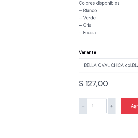
Colores disponibles:
– Blanco
– Verde
– Gris
– Fucsia
Variante
$
127,00
-
+
Agr