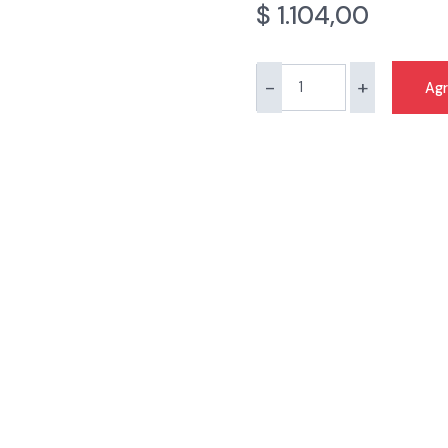
$
1.104,00
-
+
Agr