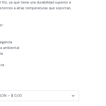
 el frío, ya que tiene una durabilidad superior a
sistentes a altas temperaturas que soportan,
er:
legancia
ra ambiental
ia.
za.