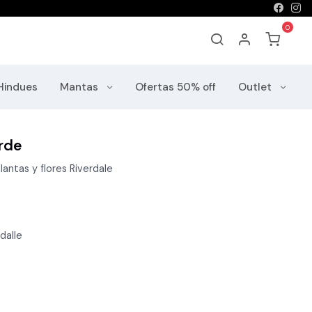
Hindues
Mantas
Ofertas 50% off
Outlet
rde
lantas y flores Riverdale
dalle