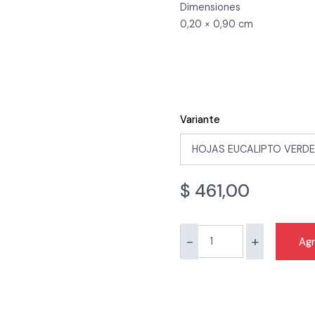
Dimensiones
0,20 × 0,90 cm
Variante
$
461,00
-
+
Agr