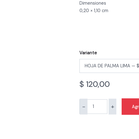
Dimensiones
0,20 × 1,10 cm
Variante
$
120,00
-
+
Agr