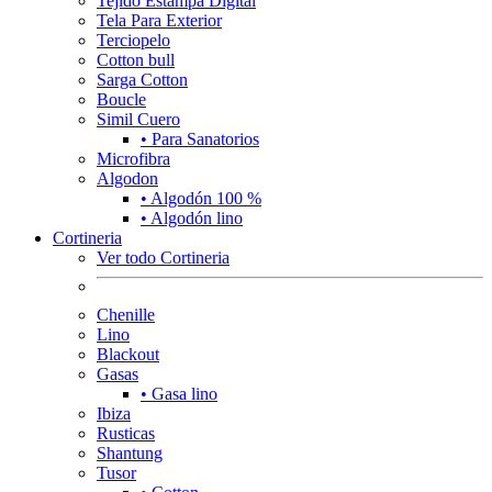
Tejido Estampa Digital
Tela Para Exterior
Terciopelo
Cotton bull
Sarga Cotton
Boucle
Simil Cuero
• Para Sanatorios
Microfibra
Algodon
• Algodón 100 %
• Algodón lino
Cortineria
Ver todo Cortineria
Chenille
Lino
Blackout
Gasas
• Gasa lino
Ibiza
Rusticas
Shantung
Tusor