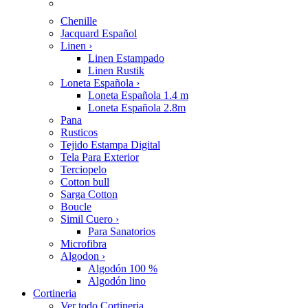
Chenille
Jacquard Español
Linen
›
Linen Estampado
Linen Rustik
Loneta Española
›
Loneta Española 1.4 m
Loneta Española 2.8m
Pana
Rusticos
Tejido Estampa Digital
Tela Para Exterior
Terciopelo
Cotton bull
Sarga Cotton
Boucle
Simil Cuero
›
Para Sanatorios
Microfibra
Algodon
›
Algodón 100 %
Algodón lino
Cortineria
Ver todo Cortineria