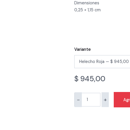
Dimensiones
0,25 × 1,15 cm
Variante
$
945,00
-
+
Agr