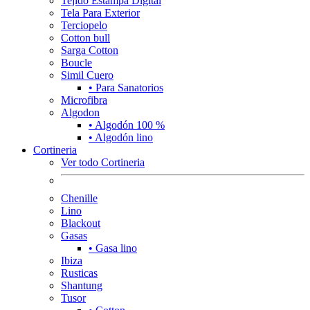
Tejido Estampa Digital
Tela Para Exterior
Terciopelo
Cotton bull
Sarga Cotton
Boucle
Simil Cuero
• Para Sanatorios
Microfibra
Algodon
• Algodón 100 %
• Algodón lino
Cortineria
Ver todo Cortineria
Chenille
Lino
Blackout
Gasas
• Gasa lino
Ibiza
Rusticas
Shantung
Tusor