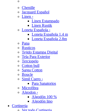
Chenille
Jacquard Español
Linen
›
Linen Estampado
Linen Rustik
Loneta Española
›
Loneta Española 1.4 m
Loneta Española 2.8m
Pana
Rusticos
Tejido Estampa Digital
Tela Para Exterior
Terciopelo
Cotton bull
Sarga Cotton
Boucle
Simil Cuero
›
Para Sanatorios
Microfibra
Algodon
›
Algodón 100 %
Algodón lino
Cortineria
Ver todo Cortineria