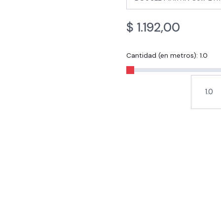
$
1.192,00
Cantidad (en metros):
1.0