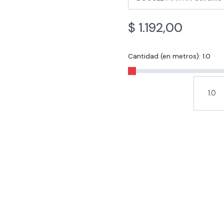
$
1.192,00
Cantidad (en metros):
1.0