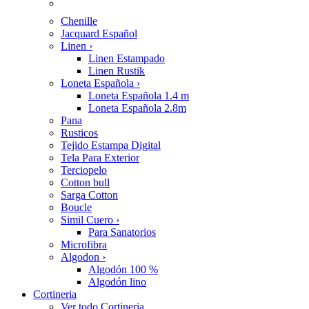
Chenille
Jacquard Español
Linen
›
Linen Estampado
Linen Rustik
Loneta Española
›
Loneta Española 1.4 m
Loneta Española 2.8m
Pana
Rusticos
Tejido Estampa Digital
Tela Para Exterior
Terciopelo
Cotton bull
Sarga Cotton
Boucle
Simil Cuero
›
Para Sanatorios
Microfibra
Algodon
›
Algodón 100 %
Algodón lino
Cortineria
Ver todo Cortineria