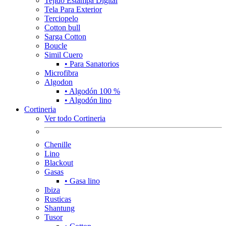
Tejido Estampa Digital
Tela Para Exterior
Terciopelo
Cotton bull
Sarga Cotton
Boucle
Simil Cuero
• Para Sanatorios
Microfibra
Algodon
• Algodón 100 %
• Algodón lino
Cortineria
Ver todo Cortineria
Chenille
Lino
Blackout
Gasas
• Gasa lino
Ibiza
Rusticas
Shantung
Tusor