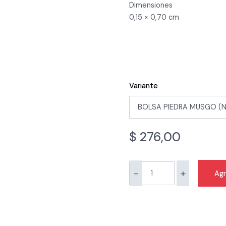
Dimensiones
0,15 × 0,70 cm
Variante
$
276,00
-
+
Agr